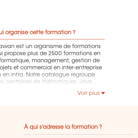
i organise cette formation ?
awan est un organisme de formations
ui propose plus de 2500 formations en
nformatique, management, gestion de
ojets et commercial en inter-entreprise
 en intra. Notre catalogue regroupe
es centaines de thématiques: Java,
P, Webmaster, E-Marketing, Linux,
Voir plus
indows Server, Vmware, Autocad,
otoshop, l'intelligence artificielle, etc.
À qui s’adresse la formation ?