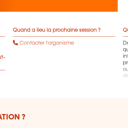
Quand a lieu la prochaine session ?
Qu
Contacter l'organisme
D
q
i
st-
pr
ou
d
PH
W
Ph
ATION ?