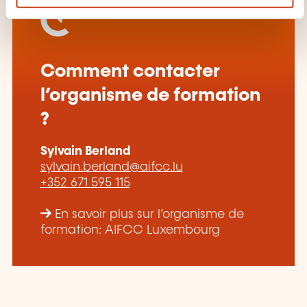
e
n
t
Comment contacter
l’organisme de formation
?
Sylvain Berland
sylvain.berland@aifcc.lu
+352 671 595 115
En savoir plus sur l’organisme de
formation: AIFCC Luxembourg