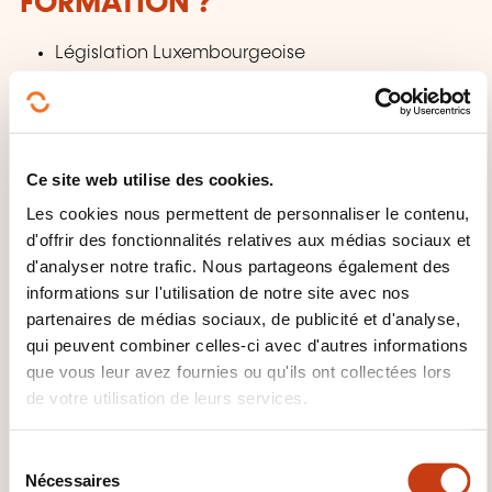
FORMATION ?
Législation Luxembourgeoise
Réglementation concernant la signalisation
Les types de signalisations
Risques spécifiques liés aux travaux sur la voie
Ce site web utilise des cookies.
publique
Les cookies nous permettent de personnaliser le contenu,
Modalités de signalisation concernant les
d'offrir des fonctionnalités relatives aux médias sociaux et
chantiers mobiles.
d'analyser notre trafic. Nous partageons également des
Les précautions d’usages.
informations sur l'utilisation de notre site avec nos
Les différents types de matériels à utiliser selon
partenaires de médias sociaux, de publicité et d'analyse,
qui peuvent combiner celles-ci avec d'autres informations
norme Européenne.
que vous leur avez fournies ou qu'ils ont collectées lors
de votre utilisation de leurs services.
QUELLES MÉTHODES
PÉDAGOGIQUES SONT UTILISÉES
S
?
Nécessaires
é