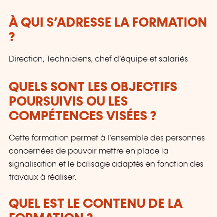
entreprise. Parce qu'une bonne formation ne
doit pas simplement "cocher une case"… elle
À QUI S’ADRESSE LA FORMATION
doit avoir un réel impact.
?
Direction, Techniciens, chef d’équipe et salariés
QUELS SONT LES OBJECTIFS
POURSUIVIS OU LES
COMPÉTENCES VISÉES ?
Cette formation permet à l’ensemble des personnes
concernées de pouvoir mettre en place la
signalisation et le balisage adaptés en fonction des
travaux à réaliser.
QUEL EST LE CONTENU DE LA