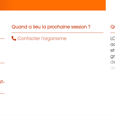
Quand a lieu la prochaine session ?
Qu
Contacter l'organisme
L
ac
et
gr
d
ge
à 
l'
st-