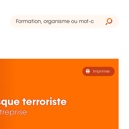
Imprimer
sque terroriste
treprise