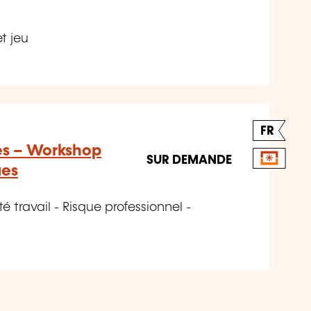
et jeu
FR
es – Workshop
SUR DEMANDE
ues
é travail - Risque professionnel -