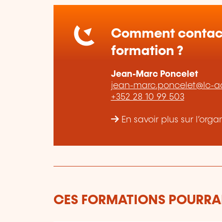
Comment contact
formation ?
Jean-Marc Poncelet
jean-marc.poncelet@lc-a
+352 28 10 99 503
En savoir plus sur l’or
CES FORMATIONS POURRAI