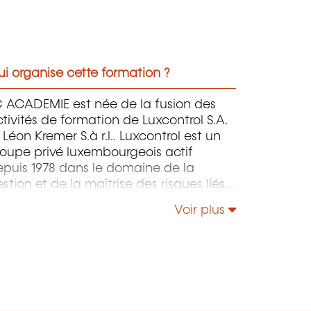
i organise cette formation ?
C ACADEMIE est née de la fusion des
tivités de formation de Luxcontrol S.A.
 Léon Kremer S.à r.l.. Luxcontrol est un
oupe privé luxembourgeois actif
epuis 1978 dans le domaine de la
stion et de la maîtrise des risques liés
la Qualité, l'Hygiène, la Sécurité et
Voir plus
Environnement.