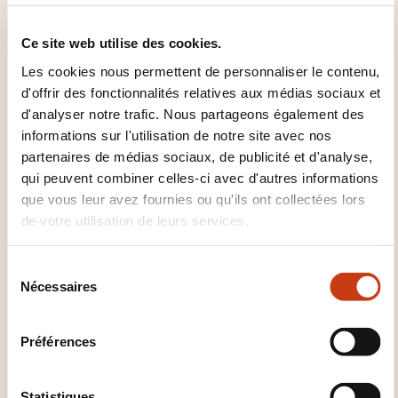
exemple, informations personnelles et familiales
simples, achats, environnement proche, travail).
Ce site web utilise des cookies.
Peut communiquer lors de tâches simples et
Les cookies nous permettent de personnaliser le contenu,
habituelles ne demandant qu'un échange
d'offrir des fonctionnalités relatives aux médias sociaux et
d'informations simple et direct sur des sujets
d'analyser notre trafic. Nous partageons également des
familiers et habituels.
informations sur l'utilisation de notre site avec nos
partenaires de médias sociaux, de publicité et d'analyse,
Peut décrire avec des moyens simples sa
qui peuvent combiner celles-ci avec d'autres informations
formation, son environnement immédiat et
que vous leur avez fournies ou qu'ils ont collectées lors
évoquer des sujets qui correspondent à des
de votre utilisation de leurs services.
besoins immédiats.
S
Nécessaires
é
l
e
Préférences
c
t
i
Statistiques