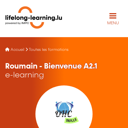
MENU
Accueil
Toutes les formations
Roumain - Bienvenue A2.1
e-learning