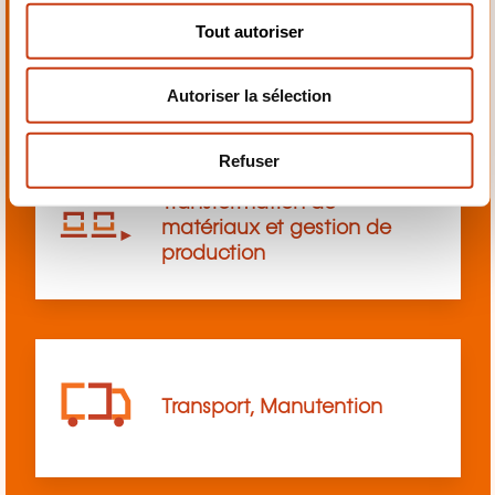
s
Tout autoriser
Sciences, Sciences sociales
e
et humaines
n
Autoriser la sélection
t
e
m
Refuser
e
Transformation de
n
matériaux et gestion de
t
production
Transport, Manutention