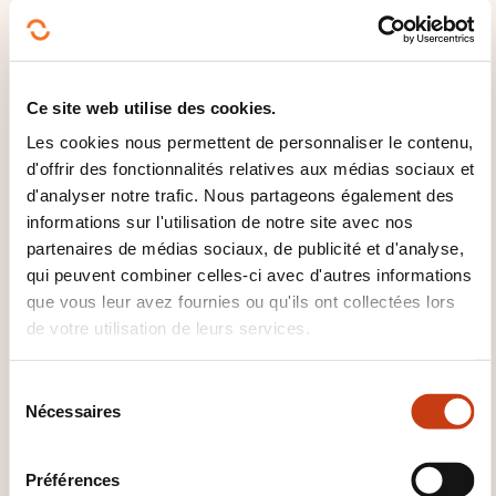
bonnes réponses dans l’évaluation théorique et
dans l’évaluation pratique.
-Chaque candidat recevra une attestation de
Ce site web utilise des cookies.
formation après la réussite de l’évaluation théorique
Les cookies nous permettent de personnaliser le contenu,
et de l’évaluation pratique.
d'offrir des fonctionnalités relatives aux médias sociaux et
d'analyser notre trafic. Nous partageons également des
informations sur l'utilisation de notre site avec nos
partenaires de médias sociaux, de publicité et d'analyse,
qui peuvent combiner celles-ci avec d'autres informations
que vous leur avez fournies ou qu'ils ont collectées lors
de votre utilisation de leurs services.
Comment contacter
S
l’organisme de formation
Nécessaires
é
l
?
e
Préférences
c