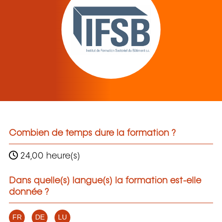
Combien de temps dure la formation ?
24,00 heure(s)
Dans quelle(s) langue(s) la formation est-elle
donnée ?
FR
DE
LU