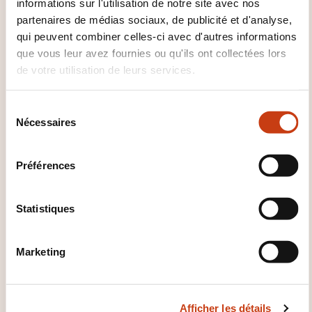
informations sur l'utilisation de notre site avec nos
À SAVOIR ?
partenaires de médias sociaux, de publicité et d'analyse,
qui peuvent combiner celles-ci avec d'autres informations
Faciliter la visualisation des idées avec un
que vous leur avez fournies ou qu'ils ont collectées lors
flipchart (1J)
de votre utilisation de leurs services.
Maitriser son langage non-verbal (½ J)
Communiquer avec assertivité (1J)
S
Nécessaires
é
l
e
Préférences
c
t
i
Statistiques
o
Comment contacter
n
Marketing
d
l’organisme de formation
u
?
c
Afficher les détails
o