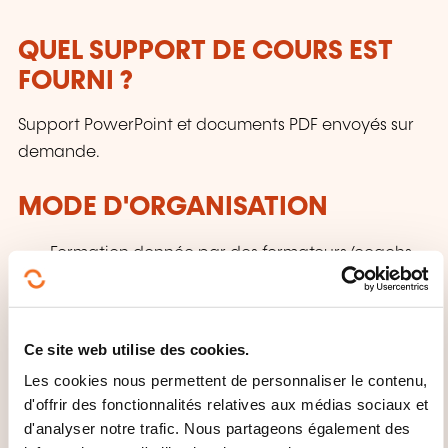
QUEL SUPPORT DE COURS EST
FOURNI ?
Support PowerPoint et documents PDF envoyés sur
demande.
MODE D'ORGANISATION
Formation donnée par des formateurs/coachs
Groupe limité à 8 personnes
Repas de midi, thé/café, eau plate ou gazeuse,
jus de fruit et collations pour les pauses inclus
Ce site web utilise des cookies.
Les cookies nous permettent de personnaliser le contenu,
QUELLES INFORMATIONS
d'offrir des fonctionnalités relatives aux médias sociaux et
SUPPLÉMENTAIRES SONT UTILES
d'analyser notre trafic. Nous partageons également des