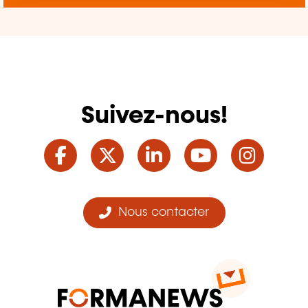
Suivez-nous!
Facebook
Twitter
LinkedIn
YouTube
Ins
Nous contacter