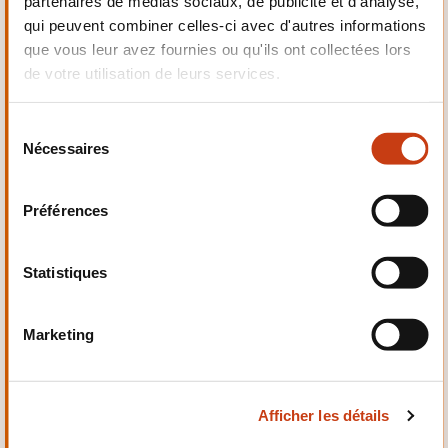
partenaires de médias sociaux, de publicité et d'analyse,
Electrotechnique,
qui peuvent combiner celles-ci avec d'autres informations
Automatismes
que vous leur avez fournies ou qu'ils ont collectées lors
de votre utilisation de leurs services.
S
Nécessaires
é
Qualité, Sécurité
l
e
Préférences
c
t
i
Statistiques
o
n
Santé et domaine social
Marketing
d
u
c
Afficher les détails
o
n