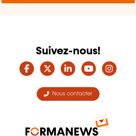
Suivez-nous!
Facebook
Twitter
LinkedIn
YouTube
Ins
Nous contacter