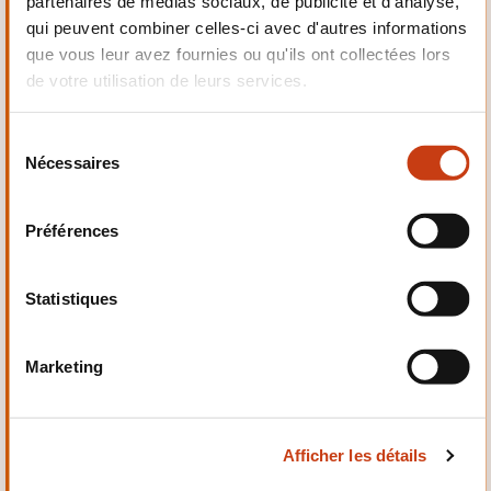
partenaires de médias sociaux, de publicité et d'analyse,
Electrotechnique,
qui peuvent combiner celles-ci avec d'autres informations
Automatismes
que vous leur avez fournies ou qu'ils ont collectées lors
de votre utilisation de leurs services.
S
Nécessaires
é
Qualité, Sécurité
l
e
Préférences
c
t
i
Statistiques
o
n
Santé et domaine social
Marketing
d
u
c
Afficher les détails
o
n