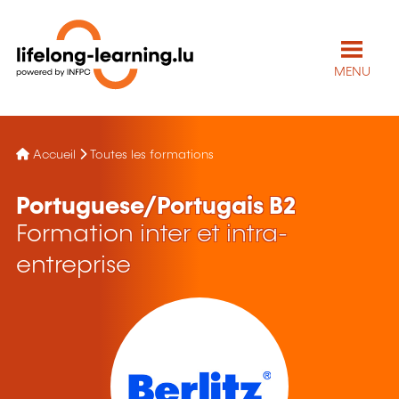
MENU
Accueil
Toutes les formations
Portuguese/Portugais B2
Formation inter et intra-
entreprise