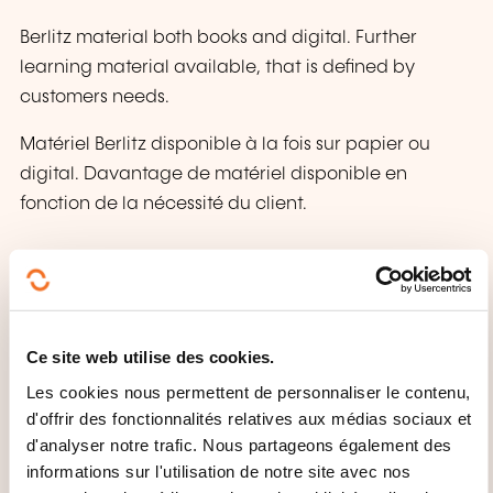
Berlitz material both books and digital. Further
learning material available, that is defined by
customers needs.
Matériel Berlitz disponible à la fois sur papier ou
digital. Davantage de matériel disponible en
fonction de la nécessité du client.
MODE D'ORGANISATION
Groups of minimum 4 and maximum 8 people.
Course also available for individual classes.
Ce site web utilise des cookies.
Groupes de 4 à 8 personnes. Cours individuel
Les cookies nous permettent de personnaliser le contenu,
d'offrir des fonctionnalités relatives aux médias sociaux et
également.
d'analyser notre trafic. Nous partageons également des
informations sur l'utilisation de notre site avec nos
CECRL - NIVEAU B2: DE QUOI