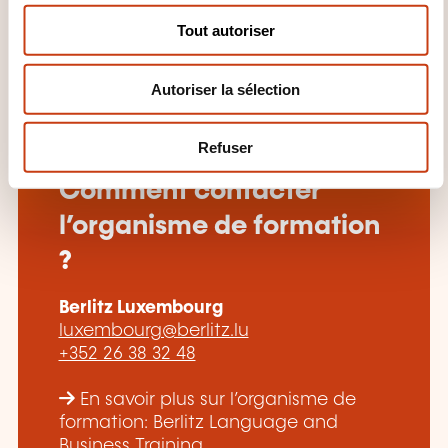
s
Tout autoriser
e
n
Autoriser la sélection
t
e
m
Refuser
e
n
Comment contacter
t
l’organisme de formation
?
Berlitz Luxembourg
luxembourg@berlitz.lu
+352 26 38 32 48
En savoir plus sur l’organisme de
formation: Berlitz Language and
Business Training