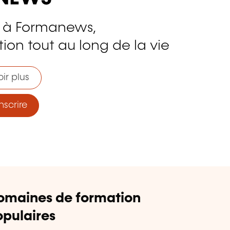
 à Formanews,
ion tout au long de la vie
ir plus
nscrire
omaines de formation
pulaires