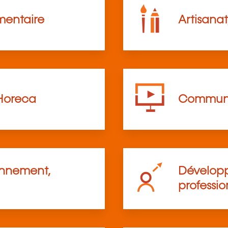
mentaire
Artisanat
Horeca
Communi
onnement,
Développ
professio