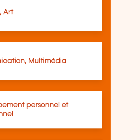
, Art
cation, Multimédia
ement personnel et
nnel