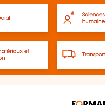
Sciences,
cial
humaine
atériaux et
Transpor
on