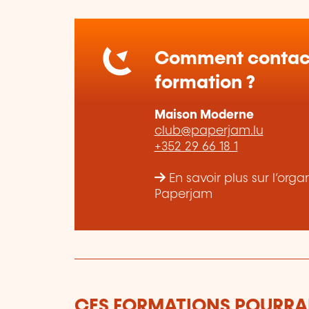
Comment contact
formation ?
Maison Moderne
club@paperjam.lu
+352 29 66 18 1
En savoir plus sur l’or
Paperjam
CES FORMATIONS POURRAI