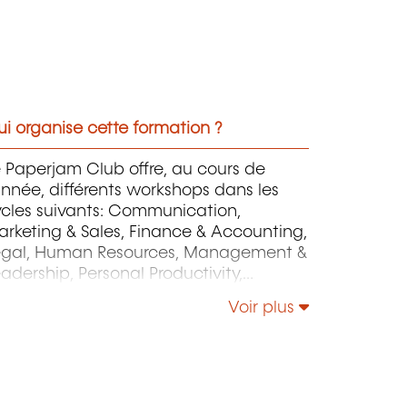
i organise cette formation ?
 Paperjam Club offre, au cours de
année, différents workshops dans les
ycles suivants: Communication,
rketing & Sales, Finance & Accounting,
egal, Human Resources, Management &
adership, Personal Productivity,
rategy & Operations.
Voir plus