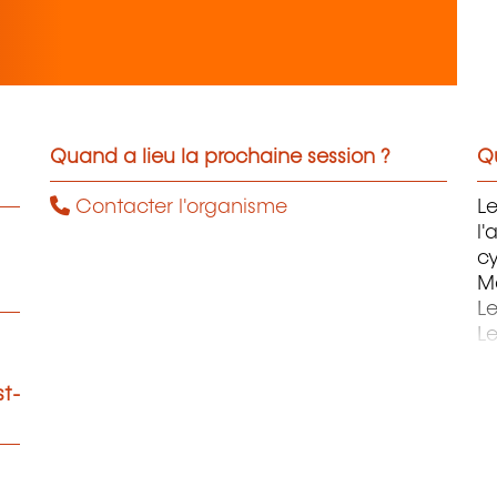
Quand a lieu la prochaine session ?
Qu
Contacter l'organisme
Le
l'
c
Ma
L
Le
St
st-