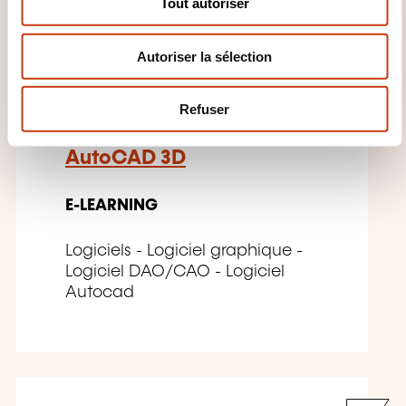
Tout autoriser
e
n
Autoriser la sélection
PT
t
e
m
Refuser
e
n
AutoCAD 3D
t
E-LEARNING
Logiciels - Logiciel graphique -
Logiciel DAO/CAO - Logiciel
Autocad