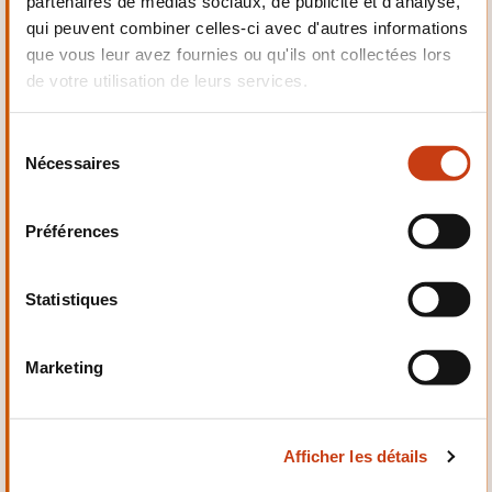
partenaires de médias sociaux, de publicité et d'analyse,
Electrotechnique,
qui peuvent combiner celles-ci avec d'autres informations
Automatismes
que vous leur avez fournies ou qu'ils ont collectées lors
de votre utilisation de leurs services.
S
Nécessaires
é
Qualité, Sécurité
l
e
Préférences
c
t
i
Statistiques
o
n
Santé et domaine social
Marketing
d
u
c
Afficher les détails
o
n