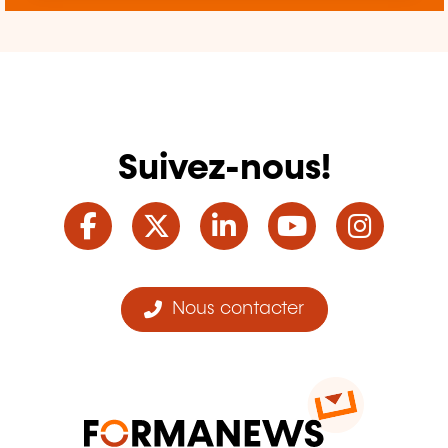
Suivez-nous!
Facebook
Twitter
LinkedIn
YouTube
Ins
Nous contacter