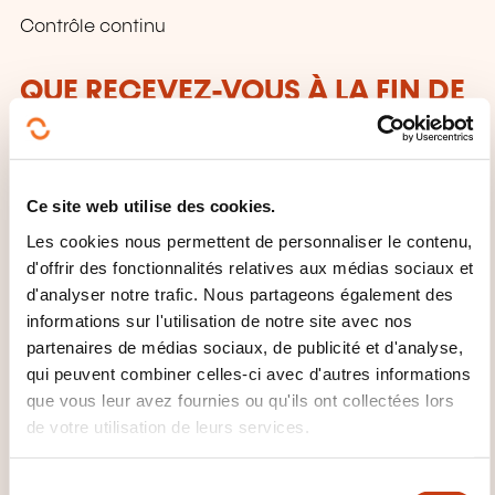
Contrôle continu
QUE RECEVEZ-VOUS À LA FIN DE
LA FORMATION ?
Attestation de fin de stage mentionnant le résultat
des acquis
Ce site web utilise des cookies.
Les cookies nous permettent de personnaliser le contenu,
QUEL SUPPORT DE COURS EST
d'offrir des fonctionnalités relatives aux médias sociaux et
d'analyser notre trafic. Nous partageons également des
FOURNI ?
informations sur l'utilisation de notre site avec nos
partenaires de médias sociaux, de publicité et d'analyse,
Sources des exercices + Support papier
qui peuvent combiner celles-ci avec d'autres informations
que vous leur avez fournies ou qu'ils ont collectées lors
de votre utilisation de leurs services.
S