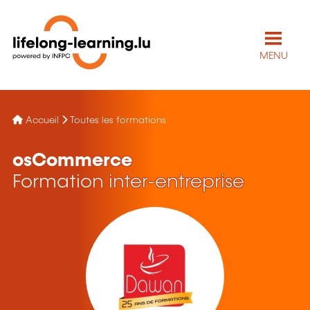
MENU
Accueil
Toutes les formations
osCommerce
Formation inter-entreprise