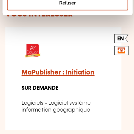
m
Refuser
CES FORMATIONS POURRAIENT
e
VOUS INTÉRESSER
n
t
EN
MaPublisher : Initiation
SUR DEMANDE
Logiciels - Logiciel système
information géographique