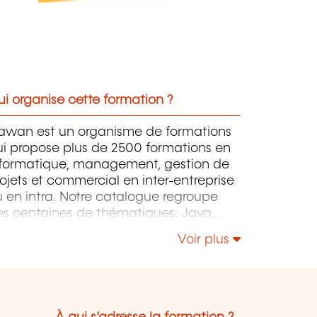
i organise cette formation ?
awan est un organisme de formations
ui propose plus de 2500 formations en
nformatique, management, gestion de
ojets et commercial en inter-entreprise
 en intra. Notre catalogue regroupe
es centaines de thématiques: Java,
P, Webmaster, E-Marketing, Linux,
Voir plus
indows Server, Vmware, Autocad,
otoshop, l'intelligence artificielle, etc.