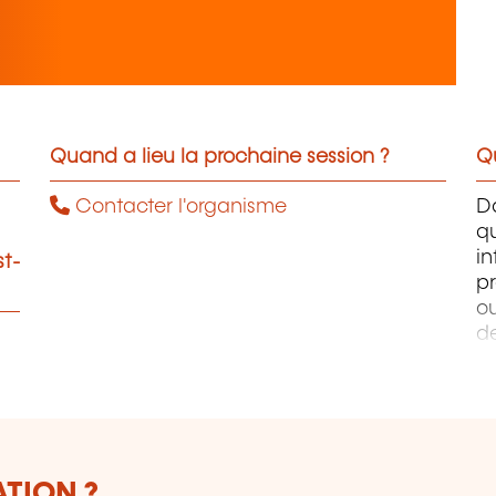
Quand a lieu la prochaine session ?
Qu
Contacter l'organisme
D
q
i
st-
pr
ou
d
PH
W
Ph
ATION ?