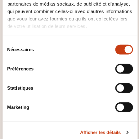
partenaires de médias sociaux, de publicité et d'analyse,
qui peuvent combiner celles-ci avec d'autres informations
Dawan - Service commercial
que vous leur avez fournies ou qu'ils ont collectées lors
commercial@dawan.fr
de votre utilisation de leurs services.
+33 (0)9 72 37 73 73
En savoir plus sur l’organisme de
S
formation: DAWAN
Nécessaires
é
l
e
Préférences
c
t
i
Statistiques
o
CES FORMATIONS POURRAIENT
n
VOUS INTÉRESSER
Marketing
d
u
c
Afficher les détails
o
FR