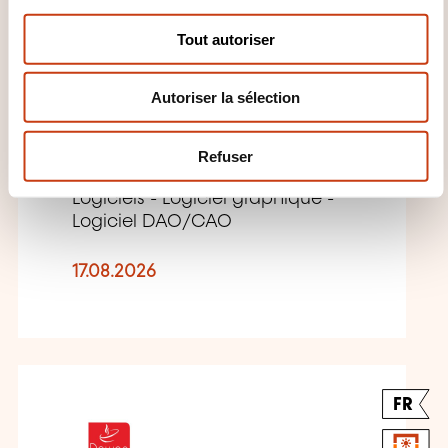
n
s
Tout autoriser
e
n
Archicad : Initiation
Autoriser la sélection
t
e
m
PARIS
Refuser
e
n
Logiciels - Logiciel graphique -
t
Logiciel DAO/CAO
17.08.2026
FR