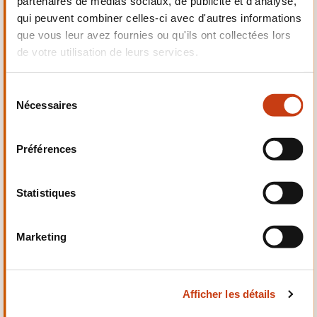
partenaires de médias sociaux, de publicité et d'analyse,
Electrotechnique,
qui peuvent combiner celles-ci avec d'autres informations
Automatismes
que vous leur avez fournies ou qu'ils ont collectées lors
de votre utilisation de leurs services.
S
Nécessaires
é
Qualité, Sécurité
l
e
Préférences
c
t
i
Statistiques
o
n
Santé et domaine social
Marketing
d
u
c
Afficher les détails
o
n