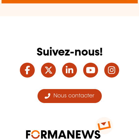
Suivez-nous!
Facebook
Twitter
LinkedIn
YouTube
Ins
Nous contacter