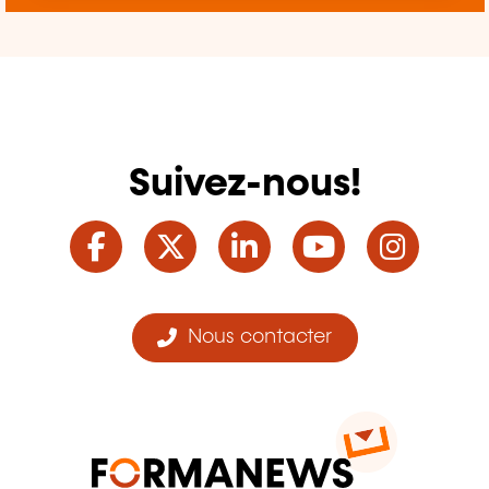
Suivez-nous!
Facebook
Twitter
LinkedIn
YouTube
Ins
Nous contacter