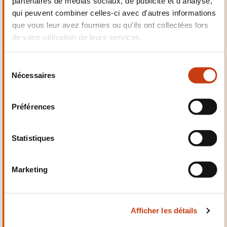
partenaires de médias sociaux, de publicité et d'analyse,
Electrotechnique,
qui peuvent combiner celles-ci avec d'autres informations
Automatismes
que vous leur avez fournies ou qu'ils ont collectées lors
de votre utilisation de leurs services.
S
Nécessaires
é
Qualité, Sécurité
l
e
Préférences
c
t
i
Statistiques
o
n
Santé et domaine social
Marketing
d
u
c
Afficher les détails
o
n