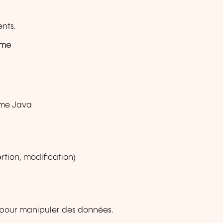
ents.
mme
mme Java
rtion, modification)
r pour manipuler des données.