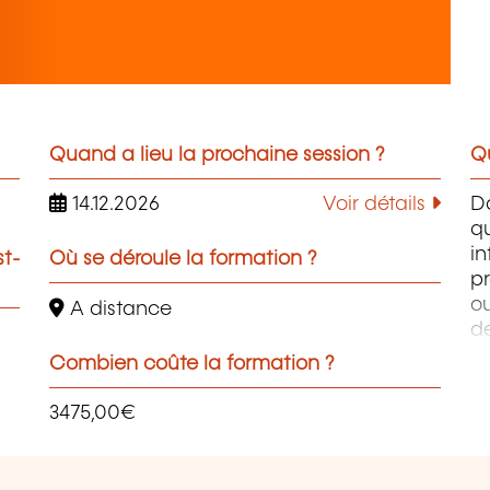
Quand a lieu la prochaine session ?
Qu
14.12.2026
Voir détails
D
q
i
st-
Où se déroule la formation ?
pr
ou
A distance
d
PH
Combien coûte la formation ?
W
Ph
3475,00€