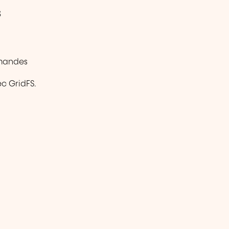
S
mmandes
ec GridFS.