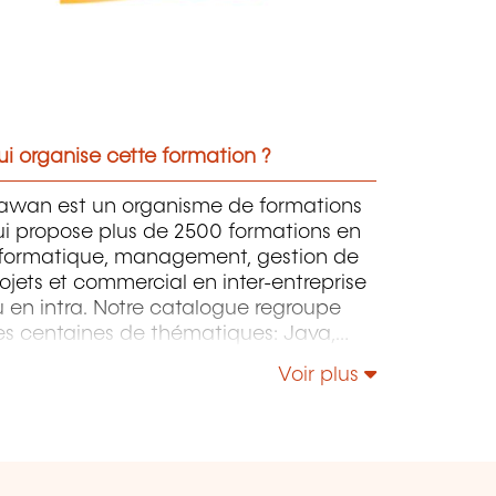
i organise cette formation ?
awan est un organisme de formations
ui propose plus de 2500 formations en
nformatique, management, gestion de
ojets et commercial en inter-entreprise
 en intra. Notre catalogue regroupe
es centaines de thématiques: Java,
P, Webmaster, E-Marketing, Linux,
Voir plus
indows Server, Vmware, Autocad,
otoshop, l'intelligence artificielle, etc.