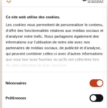
1860,00€
FR
Voir détails
Ce site web utilise des cookies.
Les cookies nous permettent de personnaliser le contenu,
05.10.2026
d'offrir des fonctionnalités relatives aux médias sociaux et
d'analyser notre trafic. Nous partageons également des
30.09.2027
informations sur l'utilisation de notre site avec nos
Luxembourg-Kirchberg
partenaires de médias sociaux, de publicité et d'analyse,
1860,00€
FR
qui peuvent combiner celles-ci avec d'autres informations
Voir détails
que vous leur avez fournies ou qu'ils ont collectées lors
de votre utilisation de leurs services.
S
QUELLES INFORMATIONS
Nécessaires
é
SUPPLÉMENTAIRES SONT UTILES
l
À SAVOIR ?
e
Préférences
c
Inscription en cours d'année possible possible.
t