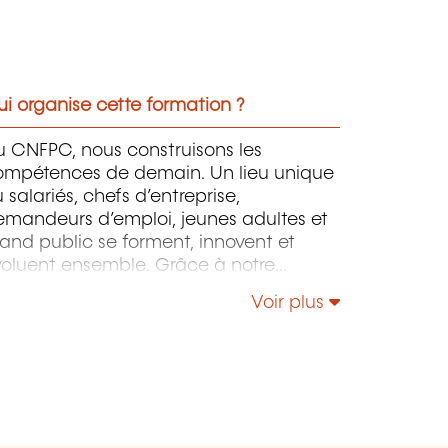
i organise cette formation ?
u CNFPC, nous construisons les
ompétences de demain. Un lieu unique
 salariés, chefs d’entreprise,
emandeurs d’emploi, jeunes adultes et
and public se forment, innovent et
voluent ensemble. Grâce à notre
llaboration avec l’ADEM, nos
Voir plus
treprises partenaires et nos experts de
rrain, nos formations répondent aux
soins réels du marché du travail —
ujourd’hui et demain. Des programmes
ncrets, innovants et tournés vers
action, dispensés par des professionnels