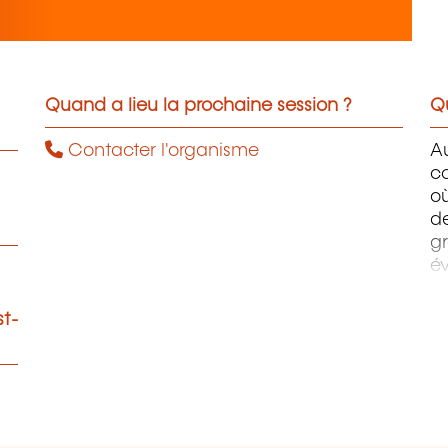
Quand a lieu la prochaine session ?
Qu
Contacter l'organisme
A
c
où
d
gr
é
co
en
st-
te
be
a
co
l’