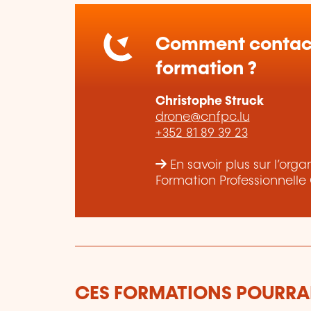
Comment contact
formation ?
Christophe Struck
drone@cnfpc.lu
+352 81 89 39 23
En savoir plus sur l’or
Formation Professionnelle
CES FORMATIONS POURRAI