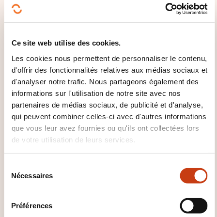
Causes
Solutions
Ce site web utilise des cookies.
Exercices de lecture de schémas hydrauliques et
pneumatiques
Les cookies nous permettent de personnaliser le contenu,
d'offrir des fonctionnalités relatives aux médias sociaux et
Analyse du fonctionnement
d'analyser notre trafic. Nous partageons également des
SÉCURITÉ
informations sur l'utilisation de notre site avec nos
partenaires de médias sociaux, de publicité et d'analyse,
Les capacités pneumatiques
qui peuvent combiner celles-ci avec d'autres informations
Les accumulateurs hydrauliques
que vous leur avez fournies ou qu'ils ont collectées lors
Les soupapes de sûreté
de votre utilisation de leurs services.
Les diaphragmes d’explosion
S
Les forces latentes
Nécessaires
é
Mise en sécurité des réseaux
l
Protection du personnel
e
Préférences
c