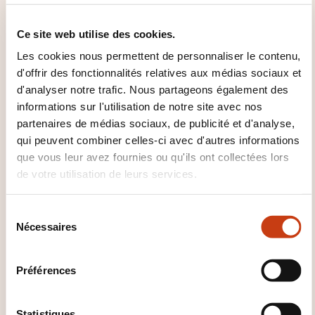
Ce site web utilise des cookies.
Comment contacter
Les cookies nous permettent de personnaliser le contenu,
l’organisme de formation
d'offrir des fonctionnalités relatives aux médias sociaux et
d'analyser notre trafic. Nous partageons également des
?
informations sur l'utilisation de notre site avec nos
partenaires de médias sociaux, de publicité et d'analyse,
Séverine Chojnacki
qui peuvent combiner celles-ci avec d'autres informations
centre.luxembourg@groupe-
que vous leur avez fournies ou qu'ils ont collectées lors
aforest.com
de votre utilisation de leurs services.
+352 53 26 19
En savoir plus sur l’organisme de
S
formation: Aforest Lux
Nécessaires
é
l
e
Préférences
c
t
i
Statistiques