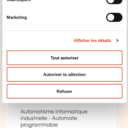
o
CES FORMATIONS POURRAIENT
n
Marketing
VOUS INTÉRESSER
d
u
c
Afficher les détails
o
FR
n
s
Tout autoriser
e
n
Analyse de
Autoriser la sélection
t
e
dysfonctionnement
m
Refuser
e
SUR DEMANDE
n
t
Automatisme informatique
industrielle - Automate
programmable