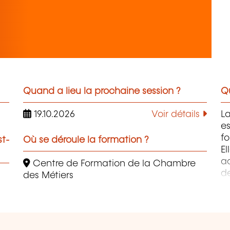
Quand a lieu la prochaine session ?
Qu
19.10.2026
Voir détails
L
es
fo
st-
Où se déroule la formation ?
El
ad
Centre de Formation de la Chambre
de
des Métiers
co
Ma