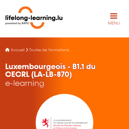
MENU
Accueil
Toutes les formations
Luxembourgeois - B1.1 du
CECRL (LA-LB-870)
e-learning