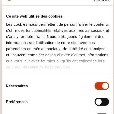
situations rencontrées en voyage dans une
région où la langue cible est parlée.
Ce site web utilise des cookies.
Peut produire un discours simple et cohérent sur
Les cookies nous permettent de personnaliser le contenu,
des sujets familiers et dans ses domaines
d'offrir des fonctionnalités relatives aux médias sociaux et
d'intérêt.
d'analyser notre trafic. Nous partageons également des
Peut raconter un événement, une expérience ou
informations sur l'utilisation de notre site avec nos
un rêve, décrire un espoir ou un but et exposer
partenaires de médias sociaux, de publicité et d'analyse,
brièvement des raisons ou explications pour un
qui peuvent combiner celles-ci avec d'autres informations
que vous leur avez fournies ou qu'ils ont collectées lors
projet ou une idée.
de votre utilisation de leurs services.
S
Nécessaires
é
l
e
Préférences
c
Comment contacter
t