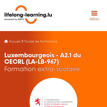
MENU
Accueil
Toutes les formations
Luxembourgeois - A2.1 du
CECRL (LA-LB-967)
Formation extra-scolaire