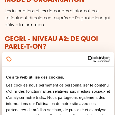
Les inscriptions et les demandes d'informations
s'effectuent directement auprès de l'organisateur qui
délivre la formation.
CECRL - NIVEAU A2: DE QUOI
PARLE-T-ON?
Toute personne ayant atteint ce niveau:
Peut comprendre des phrases isolées et des
expressions fréquemment utilisées en relation
Ce site web utilise des cookies.
avec des domaines immédiats de priorité (par
Les cookies nous permettent de personnaliser le contenu,
exemple, informations personnelles et familiales
d'offrir des fonctionnalités relatives aux médias sociaux et
simples, achats, environnement proche, travail).
d'analyser notre trafic. Nous partageons également des
informations sur l'utilisation de notre site avec nos
Peut communiquer lors de tâches simples et
partenaires de médias sociaux, de publicité et d'analyse,
habituelles ne demandant qu'un échange