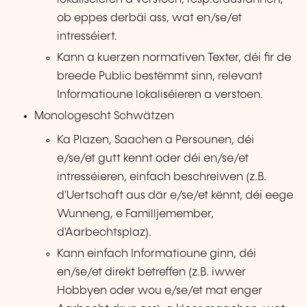
ob eppes derbäi ass, wat en/se/et
intresséiert.
Kann a kuerzen normativen Texter, déi fir de
breede Public bestëmmt sinn, relevant
Informatioune lokaliséieren a verstoen.
Monologescht Schwätzen
Ka Plazen, Saachen a Persounen, déi
e/se/et gutt kennt oder déi en/se/et
intresséieren, einfach beschreiwen (z.B.
d'Uertschaft aus där e/se/et kënnt, déi eege
Wunneng, e Familljemember,
d'Aarbechtsplaz).
Kann einfach Informatioune ginn, déi
en/se/et direkt betreffen (z.B. iwwer
Hobbyen oder wou e/se/et mat enger