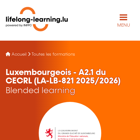
MENU
Accueil
Toutes les formations
Luxembourgeois - A2.1 du
CECRL (LA-LB-821 2025/2026)
Blended learning