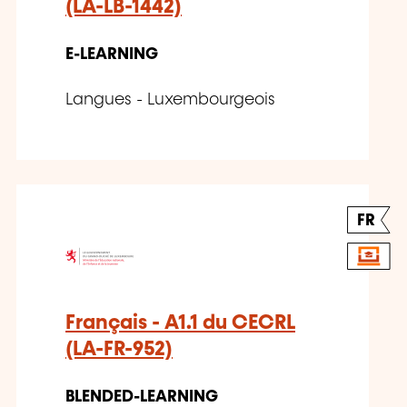
(LA-LB-1442)
E-LEARNING
Langues - Luxembourgeois
FR
Français - A1.1 du CECRL
(LA-FR-952)
BLENDED-LEARNING