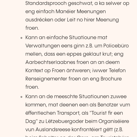
Standardsprooch geschwat, a ka selwer op
eng einfach Manéier Meenungen
ausdrécken oder Leit no hirer Meenung
froen.
Kann an einfache Situatioune mat
Verwaltungen eens ginn z.B. um Policebüro
mellen, dass een eppes geklaut krut; eng
Aarbechtserlaabnes froen an an deem
Kontext op Froen äntweren; iwwer Telefon
Renseignementer froen an eng Brochure
froen.
Kann an de meeschte Situatiounen zuwee
kommen, mat deenen een als Benotzer vum
ëffentlechen Transport, als "Tourist fir een
Dag" zu Lëtzebuergoder beim Organiséiere
vun Auslandsreese konfrontéiert gëtt (z.B.