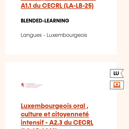
A1.1 du CECRL (LA-LB-25)
BLENDED-LEARNING
Langues - Luxembourgeois
LU
Luxembourgeois oral ,
culture et citoyenneté
intensif - A2.3 du CECRL