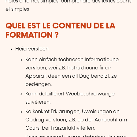
notes et lettres simples, comprendre des textes courts
et simples
QUEL EST LE CONTENU DE LA
FORMATION ?
Héierverstoen
Kann einfach technesch Informatioune
verstoen, wéi z.B. Instruktioune fir en
Apparat, deen een all Dag benotzt, ze
bedéngen.
Kann detailléiert Weebeschreiwunge
suivéieren.
Ka konkret Erklärungen, Uweisungen an
Opdräg verstoen, z.B. op der Aarbecht am
Cours, bei Fräizäitaktivitéiten.