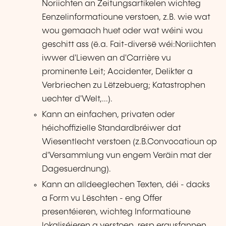
Noriichten an Zeitungsartikelen wichteg
Eenzelinformatioune verstoen, z.B. wie wat
wou gemaach huet oder wat wéini wou
geschitt ass (ë.a. Fait-diversë wéi:Noriichten
iwwer d'Liewen an d'Carrière vu
prominente Leit; Accidenter, Delikter a
Verbriechen zu Lëtzebuerg; Katastrophen
uechter d'Welt,...).
Kann an einfachen, privaten oder
héichoffizielle Standardbréiwer dat
Wiesentlecht verstoen (z.B.Convocatioun op
d'Versammlung vun engem Veräin mat der
Dagesuerdnung).
Kann an alldeeglechen Texten, déi - dacks
a Form vu Lëschten - eng Offer
presentéieren, wichteg Informatioune
lokaliséieren a verstoen, resp.erausfannen,