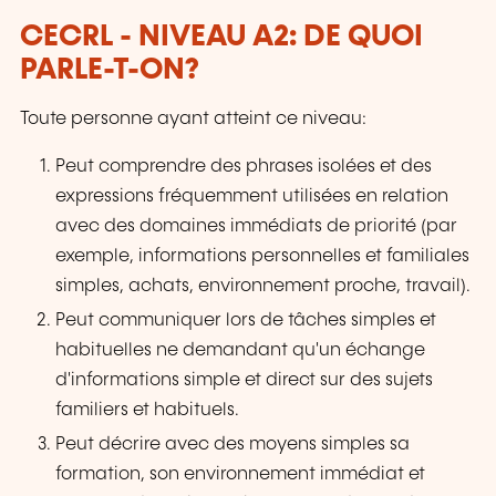
CECRL - NIVEAU A2: DE QUOI
PARLE-T-ON?
Toute personne ayant atteint ce niveau:
Peut comprendre des phrases isolées et des
expressions fréquemment utilisées en relation
avec des domaines immédiats de priorité (par
exemple, informations personnelles et familiales
simples, achats, environnement proche, travail).
Peut communiquer lors de tâches simples et
habituelles ne demandant qu'un échange
d'informations simple et direct sur des sujets
familiers et habituels.
Peut décrire avec des moyens simples sa
formation, son environnement immédiat et