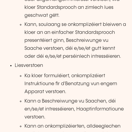
kloer Standardsprooch an zimlech lues
geschwat gëtt.
Kann, soulaang se onkomplizéiert bleiwen a
kloer an an einfacher Standardsprooch
presentéiert ginn, Beschreiwunge vu
Saache verstoen, déi e/se/et gutt kennt
oder déi e/se/et perséinlech intresséieren.
Liesverstoen
Ka kloer formuléiert, onkomplizéiert
Instruktioune fir d'Benotzung vun engem
Apparat verstoen.
Kann a Beschreiwunge vu Saachen, déi
en/se/et intresséieren, Haaptinformatioune
verstoen.
Kann an onkomplizéierten, alldeeglechen