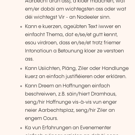
Aarbecht drun ass), a kloer maachen, wat
em/er dobäi am wichtegsten ass oder wat
déi wichtegst Vir - an Nodeeler sinn.
Kann e kuerzen, ageübten Text iwwer en
einfacht Thema, dat e/se/et gutt kennt,
esou virdroen, dass en/se/et trotz friemer
Intonatioun a Betounung kloer ze verstoen
ass.
Kann Usiichten, Pläng, Ziler oder Handlunge
kuerz an einfach justifiéieren oder erklären.
Kann Dreem an Hoffnungen einfach
beschreiwen, z.B. säin/hiert Dramhaus,
seng/hir Hoffnunge vis-à-vis vun enger
neier Aarbechtsplaz, seng/hir Ziler an
engem Cours.
Ka vun Erfahrungen an Evenementer