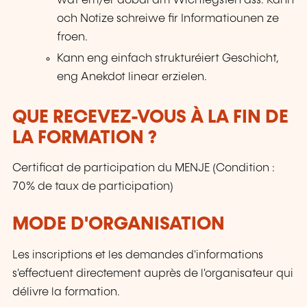
wat em/er dobäi am Wichtegsten ass. Kann
och Notize schreiwe fir Informatiounen ze
froen.
Kann eng einfach strukturéiert Geschicht,
eng Anekdot linear erzielen.
QUE RECEVEZ-VOUS À LA FIN DE
LA FORMATION ?
Certificat de participation du MENJE (Condition :
70% de taux de participation)
MODE D'ORGANISATION
Les inscriptions et les demandes d'informations
s'effectuent directement auprès de l'organisateur qui
délivre la formation.