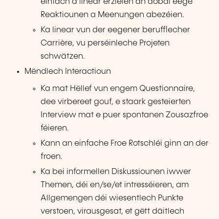
einfach a linear erzielen an dobäi eege
Reaktiounen a Meenungen abezéien.
Ka linear vun der eegener berufflecher
Carrière, vu perséinleche Projeten
schwätzen.
Mëndlech Interactioun
Ka mat Hëllef vun engem Questionnaire,
dee virbereet gouf, e staark gesteierten
Interview mat e puer spontanen Zousazfroe
féieren.
Kann an einfache Froe Rotschléi ginn an der
froen.
Ka bei informellen Diskussiounen iwwer
Themen, déi en/se/et intresséieren, am
Allgemengen déi wiesentlech Punkte
verstoen, virausgesat, et gëtt däitlech