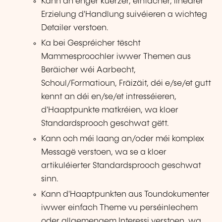
Kann an enger kuerzer, einfacher, linearer
Erzielung d'Handlung suivéieren a wichteg
Detailer verstoen.
Ka bei Gespréicher tëscht
Mammesproochler iwwer Themen aus
Beräicher wéi Aarbecht,
Schoul/Formatioun, Fräizäit, déi e/se/et gutt
kennt an déi en/se/et intresséieren,
d'Haaptpunkte matkréien, wa kloer
Standardsprooch geschwat gëtt.
Kann och méi laang an/oder méi komplex
Messagë verstoen, wa se a kloer
artikuléierter Standardsprooch geschwat
sinn.
Kann d'Haaptpunkten aus Toundokumenter
iwwer einfach Theme vu perséinlechem
oder allgemengem Interessi verstoen, wa