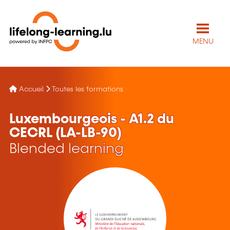
MENU
Accueil
Toutes les formations
Luxembourgeois - A1.2 du
CECRL (LA-LB-90)
Blended learning