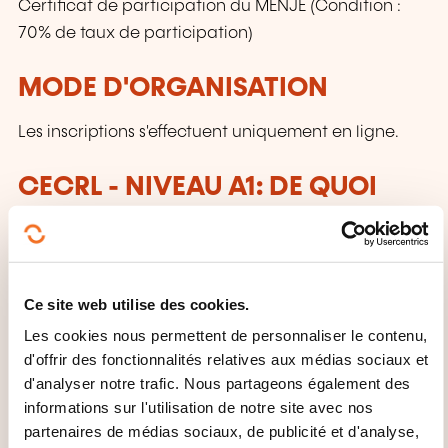
Certificat de participation du MENJE (Condition :
70% de taux de participation)
MODE D'ORGANISATION
Les inscriptions s'effectuent uniquement en ligne.
CECRL - NIVEAU A1: DE QUOI
PARLE-T-ON?
Toute personne ayant atteint ce niveau:
Ce site web utilise des cookies.
Peut comprendre et utiliser des expressions
familières et quotidiennes ainsi que des énoncés
Les cookies nous permettent de personnaliser le contenu,
très simples qui visent à satisfaire des besoins
d'offrir des fonctionnalités relatives aux médias sociaux et
d'analyser notre trafic. Nous partageons également des
concrets.
informations sur l'utilisation de notre site avec nos
Peut se présenter ou présenter quelqu'un et
partenaires de médias sociaux, de publicité et d'analyse,
poser à une personne des questions la