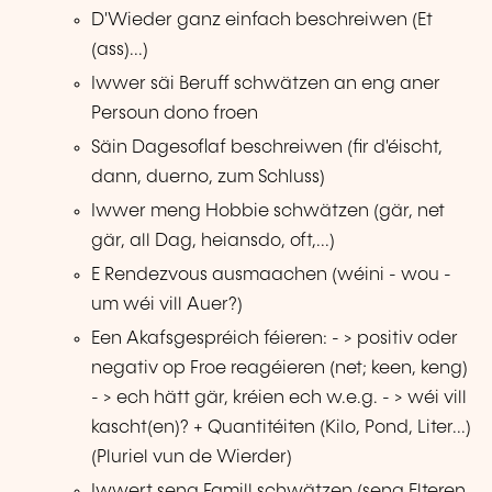
D'Wieder ganz einfach beschreiwen (Et
(ass)...)
Iwwer säi Beruff schwätzen an eng aner
Persoun dono froen
Säin Dagesoflaf beschreiwen (fir d'éischt,
dann, duerno, zum Schluss)
Iwwer meng Hobbie schwätzen (gär, net
gär, all Dag, heiansdo, oft,...)
E Rendezvous ausmaachen (wéini - wou -
um wéi vill Auer?)
Een Akafsgespréich féieren: - > positiv oder
negativ op Froe reagéieren (net; keen, keng)
- > ech hätt gär, kréien ech w.e.g. - > wéi vill
kascht(en)? + Quantitéiten (Kilo, Pond, Liter...)
(Pluriel vun de Wierder)
Iwwert seng Famill schwätzen (seng Elteren,