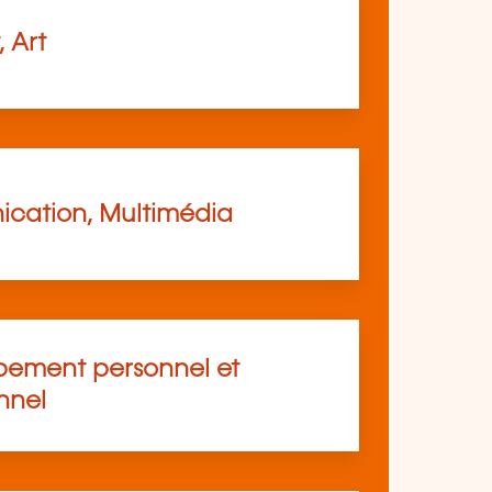
, Art
cation, Multimédia
ement personnel et
nnel