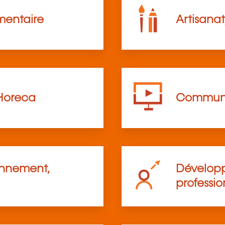
mentaire
Artisanat
Horeca
Communi
onnement,
Développ
professio