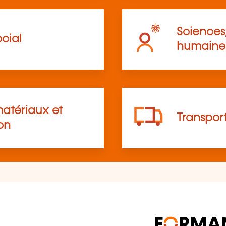
Sciences,
cial
humaine
atériaux et
Transpor
on