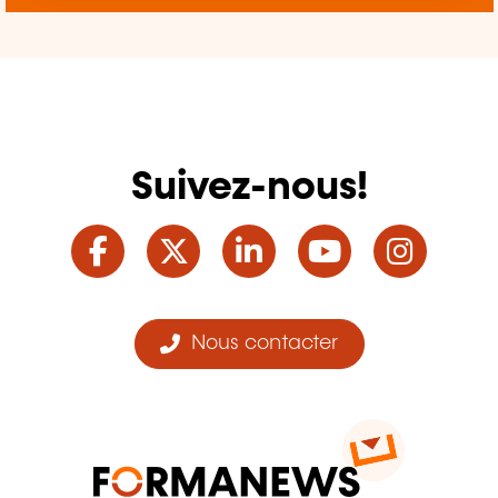
Suivez-nous!
Facebook
Twitter
LinkedIn
YouTube
Ins
Nous contacter