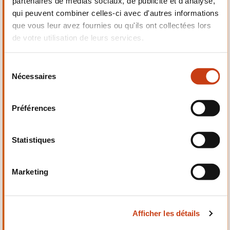
partenaires de médias sociaux, de publicité et d'analyse,
Electrotechnique,
qui peuvent combiner celles-ci avec d'autres informations
Automatismes
que vous leur avez fournies ou qu'ils ont collectées lors
de votre utilisation de leurs services.
S
Nécessaires
é
Qualité, Sécurité
l
e
Préférences
c
t
i
Statistiques
o
n
Santé et domaine social
Marketing
d
u
c
Afficher les détails
o
n