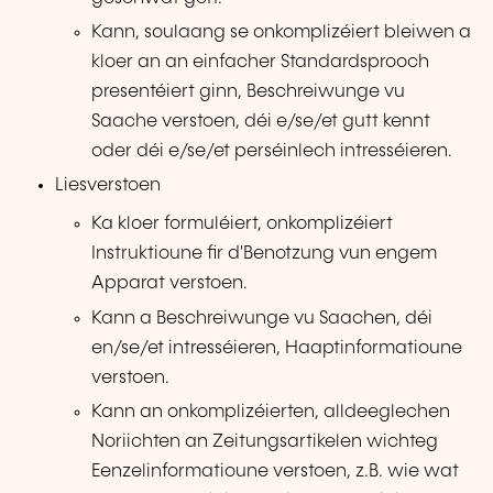
Kann, soulaang se onkomplizéiert bleiwen a
kloer an an einfacher Standardsprooch
presentéiert ginn, Beschreiwunge vu
Saache verstoen, déi e/se/et gutt kennt
oder déi e/se/et perséinlech intresséieren.
Liesverstoen
Ka kloer formuléiert, onkomplizéiert
Instruktioune fir d'Benotzung vun engem
Apparat verstoen.
Kann a Beschreiwunge vu Saachen, déi
en/se/et intresséieren, Haaptinformatioune
verstoen.
Kann an onkomplizéierten, alldeeglechen
Noriichten an Zeitungsartikelen wichteg
Eenzelinformatioune verstoen, z.B. wie wat