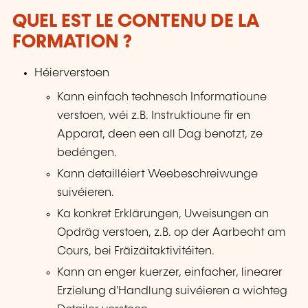
QUEL EST LE CONTENU DE LA
FORMATION ?
Héierverstoen
Kann einfach technesch Informatioune
verstoen, wéi z.B. Instruktioune fir en
Apparat, deen een all Dag benotzt, ze
bedéngen.
Kann detailléiert Weebeschreiwunge
suivéieren.
Ka konkret Erklärungen, Uweisungen an
Opdräg verstoen, z.B. op der Aarbecht am
Cours, bei Fräizäitaktivitéiten.
Kann an enger kuerzer, einfacher, linearer
Erzielung d'Handlung suivéieren a wichteg