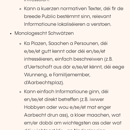
Kann a kuerzen normativen Texter, déi fir de
breede Public bestëmmt sinn, relevant
Informatioune lokaliséieren a verstoen.
Monologescht Schwätzen
Ka Plazen, Saachen a Persounen, déi
e/se/et gutt kennt oder déi en/se/et
intresséieren, einfach beschreiwen (z.B.
d'Uertschaft aus där e/se/et kënnt, déi eege
Wunneng, e Familljemember,
d'Aarbechtsplaz).
Kann einfach Informatioune ginn, déi
en/se/et direkt betreffen (z.B. iwwer
Hobbyen oder wou e/se/et mat enger
Aarbecht drun ass), a kloer maachen, wat
em/er dobäi am wichtegsten ass oder wat