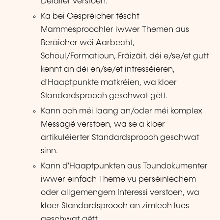
Detailer verstoen.
Ka bei Gespréicher tëscht
Mammesproochler iwwer Themen aus
Beräicher wéi Aarbecht,
Schoul/Formatioun, Fräizäit, déi e/se/et gutt
kennt an déi en/se/et intresséieren,
d'Haaptpunkte matkréien, wa kloer
Standardsprooch geschwat gëtt.
Kann och méi laang an/oder méi komplex
Messagë verstoen, wa se a kloer
artikuléierter Standardsprooch geschwat
sinn.
Kann d'Haaptpunkten aus Toundokumenter
iwwer einfach Theme vu perséinlechem
oder allgemengem Interessi verstoen, wa
kloer Standardsprooch an zimlech lues
geschwat gëtt.