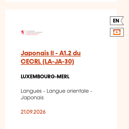
EN
Japonais II - A1.2 du
CECRL (LA-JA-30)
LUXEMBOURG-MERL
Langues - Langue orientale -
Japonais
21.09.2026