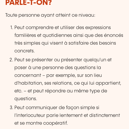
PARLE-T-ON?
Toute personne ayant atteint ce niveau:
Peut comprendre et utiliser des expressions
familières et quotidiennes ainsi que des énoncés
très simples qui visent à satisfaire des besoins
concrets.
Peut se présenter ou présenter quelqu'un et
poser à une personne des questions la
concernant – par exemple, sur son lieu
d'habitation, ses relations, ce qui lui appartient,
etc. – et peut répondre au même type de
questions.
Peut communiquer de façon simple si
l'interlocuteur parle lentement et distinctement
et se montre coopératif.