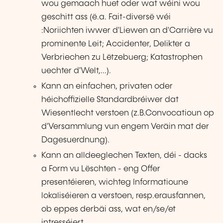
wou gemaach huet oder wat wéini wou
geschitt ass (ë.a. Fait-diversë wéi
:Noriichten iwwer d'Liewen an d'Carrière vu
prominente Leit; Accidenter, Delikter a
Verbriechen zu Lëtzebuerg; Katastrophen
uechter d'Welt,...).
Kann an einfachen, privaten oder
héichoffizielle Standardbréiwer dat
Wiesentlecht verstoen (z.B.Convocatioun op
d'Versammlung vun engem Veräin mat der
Dagesuerdnung).
Kann an alldeeglechen Texten, déi - dacks
a Form vu Lëschten - eng Offer
presentéieren, wichteg Informatioune
lokaliséieren a verstoen, resp.erausfannen,
ob eppes derbäi ass, wat en/se/et
intresséiert.