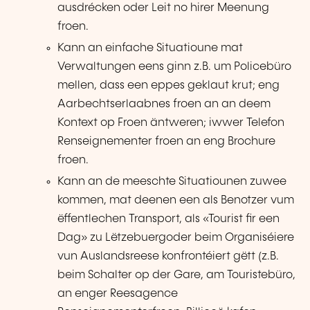
ausdrécken oder Leit no hirer Meenung
froen.
Kann an einfache Situatioune mat
Verwaltungen eens ginn z.B. um Policebüro
mellen, dass een eppes geklaut krut; eng
Aarbechtserlaabnes froen an an deem
Kontext op Froen äntweren; iwwer Telefon
Renseignementer froen an eng Brochure
froen.
Kann an de meeschte Situatiounen zuwee
kommen, mat deenen een als Benotzer vum
ëffentlechen Transport, als «Tourist fir een
Dag» zu Lëtzebuergoder beim Organiséiere
vun Auslandsreese konfrontéiert gëtt (z.B.
beim Schalter op der Gare, am Touristebüro,
an enger Reesagence