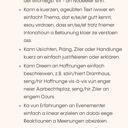
déi wichtegst Vir - an Nodeeler sinn.
Kann e kuerzen, ageübten Text iwwer en
einfacht Thema, dat e/se/et gutt kennt,
esou virdroen, dass en/se/et trotz friemer
Intonatioun a Betounung kloer ze verstoen
ass.
Kann Usiichten, Pläng, Ziler oder Handlunge
kuerz an einfach justifiéieren oder erklären.
Kann Dreem an Hoffnungen einfach
beschreiwen, z.B. säin/hiert Dramhaus,
seng/hir Hoffnunge vis-à-vis vun enger
neier Aarbechtsplaz, seng/hir Ziler an
engem Cours.
Ka vun Erfahrungen an Evenementer
einfach a linear erzielen an dobäi eege
Reaktiounen a Meenungen abezéien.