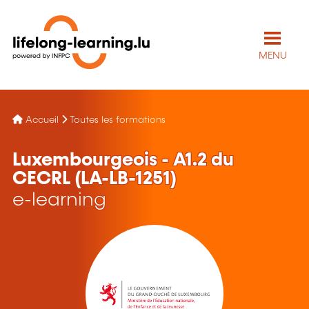
MENU
Accueil
Toutes les formations
Luxembourgeois - A1.2 du
CECRL (LA-LB-1251)
e-learning