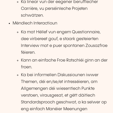
Ka linear vun der eegener berufflecher
Carrière, vu perséinleche Projeten
schwätzen.
Mëndlech Interactioun
Ka mat Hëllef vun engem Questionnaire,
dee virbereet gouf, e staark gesteierten
Interview mat e puer spontanen Zousazfroe
féieren.
Kann an einfache Froe Rotschléi ginn an der
froen.
Ka bei informellen Diskussiounen iwwer
Themen, déi en/se/et intresséieren, am
Allgemengen déi wiesentlech Punkte
verstoen, virausgesat, et gëtt däitlech
Standardsprooch geschwat, a ka selwer op
eng einfach Manéier Meenungen