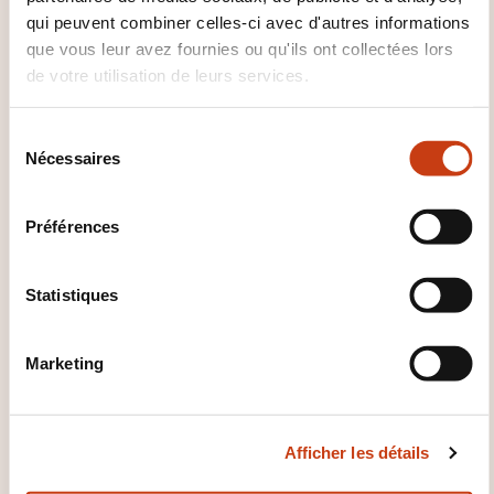
qui peuvent combiner celles-ci avec d'autres informations
que vous leur avez fournies ou qu'ils ont collectées lors
de votre utilisation de leurs services.
CES FORMATIONS POURRAIENT
VOUS INTÉRESSER
S
Nécessaires
é
l
FR
e
Préférences
c
t
i
Statistiques
o
Luxembourgeois - Tous les
n
Marketing
niveaux (LA-LB-1024)
d
u
c
E-LEARNING
Afficher les détails
o
n
Langues - Luxembourgeois