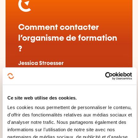
Comment contacter
l’organisme de formation
?
Jessica Stroesser
csa@mlg.lu
+352 75 06 65 5255
En savoir plus sur l’organisme de
Ce site web utilise des cookies.
formation: Ministère de l'Éducation
nationale, de l'Enfance et de la
Les cookies nous permettent de personnaliser le contenu,
Jeunesse
d'offrir des fonctionnalités relatives aux médias sociaux et
d'analyser notre trafic. Nous partageons également des
informations sur l'utilisation de notre site avec nos
partenaires de médias sociaux, de publicité et d'analyse,