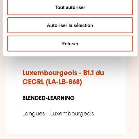
s
Tout autoriser
e
n
Autoriser la sélection
t
e
LU
m
Refuser
e
n
t
Luxembourgeois - B1.1 du
CECRL (LA-LB-868)
BLENDED-LEARNING
Langues - Luxembourgeois