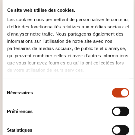
questions.
Ce site web utilise des cookies.
Peut communiquer de façon simple si
Les cookies nous permettent de personnaliser le contenu,
l'interlocuteur parle lentement et distinctement
d'offrir des fonctionnalités relatives aux médias sociaux et
et se montre coopératif.
d'analyser notre trafic. Nous partageons également des
informations sur l'utilisation de notre site avec nos
partenaires de médias sociaux, de publicité et d'analyse,
qui peuvent combiner celles-ci avec d'autres informations
que vous leur avez fournies ou qu'ils ont collectées lors
de votre utilisation de leurs services.
S
Comment contacter
Nécessaires
é
l’organisme de formation
l
e
?
Préférences
c
t
Moien 'Eng Bréck fir eis Sprooch' asbl
i
Statistiques
moienasbl@pt.lu