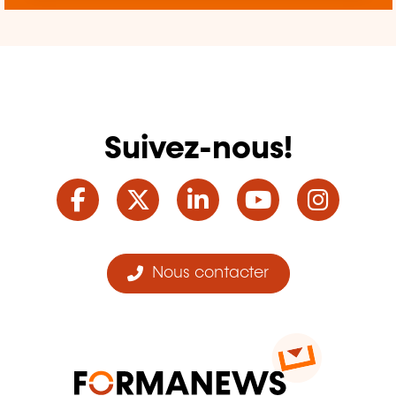
Suivez-nous!
Facebook
Twitter
LinkedIn
YouTube
Ins
Nous contacter