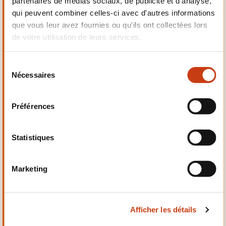
partenaires de médias sociaux, de publicité et d'analyse,
Electrotechnique,
qui peuvent combiner celles-ci avec d'autres informations
Automatismes
que vous leur avez fournies ou qu'ils ont collectées lors
de votre utilisation de leurs services.
S
Nécessaires
é
Qualité, Sécurité
l
e
Préférences
c
t
i
Statistiques
o
n
Santé et domaine social
Marketing
d
u
c
Afficher les détails
o
n