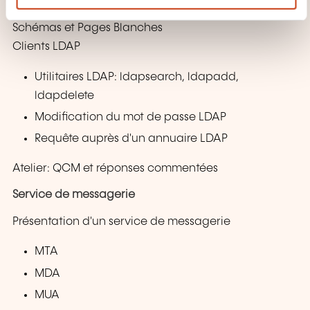
e
Contrôle d'accès
n
Schémas et Pages Blanches
t
Clients LDAP
Utilitaires LDAP: ldapsearch, ldapadd,
ldapdelete
Modification du mot de passe LDAP
Requête auprès d'un annuaire LDAP
Atelier: QCM et réponses commentées
Service de messagerie
Présentation d'un service de messagerie
MTA
MDA
MUA