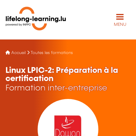
MENU
Accueil
Toutes les formations
Linux LPIC-2: Préparation à la
certification
Formation inter-entreprise