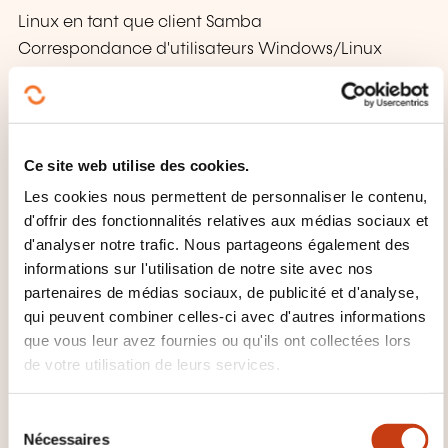
Linux en tant que client Samba
Correspondance d'utilisateurs Windows/Linux
Différents modes d'authentifications
Atelier: QCM et réponses commentées
Partage de fichiers NFS 3
Ce site web utilise des cookies.
Les cookies nous permettent de personnaliser le contenu,
Mise en œuvre d'un partage de fichiers NFS
d'offrir des fonctionnalités relatives aux médias sociaux et
Utilitaires NFS
d'analyser notre trafic. Nous partageons également des
ACL NFS
informations sur l'utilisation de notre site avec nos
Configuration des clients
partenaires de médias sociaux, de publicité et d'analyse,
Sécurisation du serveur avec TCP Wrappers
qui peuvent combiner celles-ci avec d'autres informations
Présentation de NFSv4
que vous leur avez fournies ou qu'ils ont collectées lors
de votre utilisation de leurs services.
Atelier: QCM et réponses commentées
Configuraton d'un serveur DHCP
S
Nécessaires
é