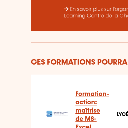
En savoir plus sur l’or
Learning Centre de la Ch
CES FORMATIONS POURRAI
Formation-
action:
maîtrise
LYC
de MS-
Excel