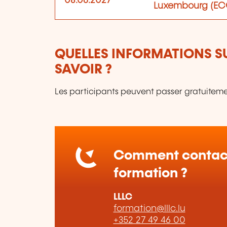
08.06.2027
Luxembourg (EC
QUELLES INFORMATIONS S
SAVOIR ?
Les participants peuvent passer gratuitement
Comment contact
formation ?
LLLC
formation@lllc.lu
+352 27 49 46 00