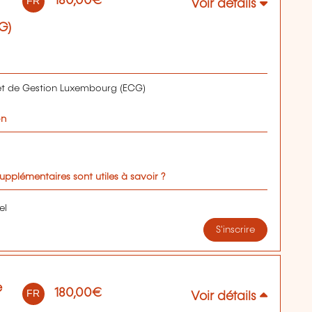
180,00€
FR
Voir détails
G)
t de Gestion Luxembourg (ECG)
on
upplémentaires sont utiles à savoir ?
el
S'inscrire
e
180,00€
FR
Voir détails