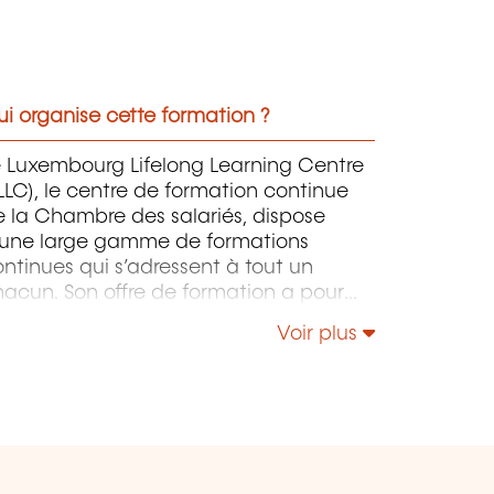
i organise cette formation ?
e Luxembourg Lifelong Learning Centre
LLC), le centre de formation continue
 la Chambre des salariés, dispose
'une large gamme de formations
ntinues qui s’adressent à tout un
acun. Son offre de formation a pour
jet de doter les apprenants pour
Voir plus
tant que possible du savoir-faire
proprié pour maîtriser un
vironnement de travail, des processus
 des technologies, voire des aptitudes
ciales, en constante évolution, et ce
our sécuriser au maximum leurs