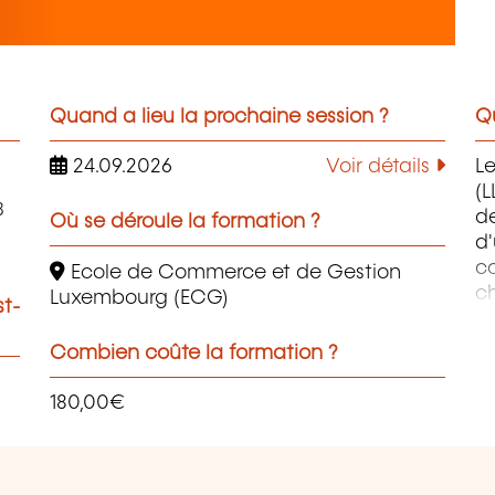
Quand a lieu la prochaine session ?
Qu
24.09.2026
Voir détails
L
(L
8
de
Où se déroule la formation ?
d
co
Ecole de Commerce et de Gestion
ch
Luxembourg (ECG)
st-
ob
au
Combien coûte la formation ?
ap
en
180,00€
et
so
p