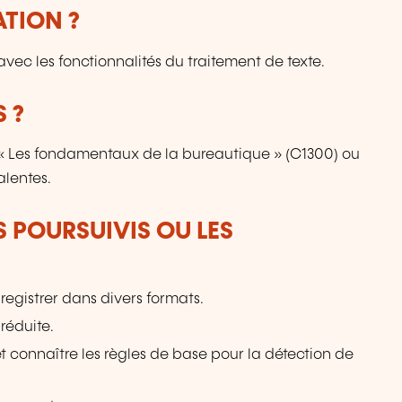
pa
ATION ?
u
de
avec les fonctionnalités du traitement de texte.
p
le
fo
 ?
sp
de
 « Les fondamentaux de la bureautique » (C1300) ou
alentes.
S POURSUIVIS OU LES
registrer dans divers formats.
réduite.
 connaître les règles de base pour la détection de