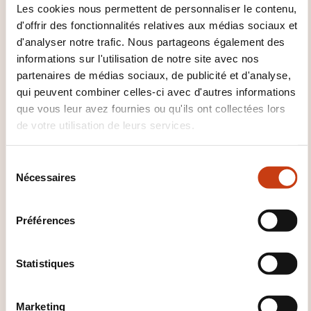
BLENDED-LEARNING
Les cookies nous permettent de personnaliser le contenu,
d'offrir des fonctionnalités relatives aux médias sociaux et
Ressources humaines -
d'analyser notre trafic. Nous partageons également des
Administration personnel -
informations sur l'utilisation de notre site avec nos
Recrutement
partenaires de médias sociaux, de publicité et d'analyse,
qui peuvent combiner celles-ci avec d'autres informations
30.09.2026
que vous leur avez fournies ou qu'ils ont collectées lors
de votre utilisation de leurs services.
S
Nécessaires
é
l
FR
e
Préférences
c
t
i
Statistiques
Le reporting social dans
o
l'entreprise (C5043)
n
Marketing