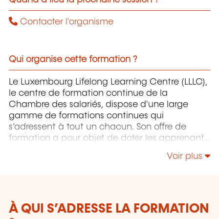
Contacter l'organisme
Qui organise cette formation ?
Le Luxembourg Lifelong Learning Centre (LLLC),
le centre de formation continue de la
Chambre des salariés, dispose d'une large
gamme de formations continues qui
s’adressent à tout un chacun. Son offre de
formation a pour objet de doter les apprenants
pour autant que possible du savoir-faire
Voir plus
approprié pour maîtriser un environnement de
travail, des processus et des technologies, voire
des aptitudes sociales, en constante évolution,
et ce pour sécuriser au maximum leurs
parcours professionnels. Le LLLC propose une
À QUI S’ADRESSE LA FORMATION
panoplie importante de formations: des cours