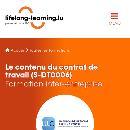
MENU
Accueil
Toutes les formations
Le contenu du contrat de
travail (S-DT0006)
Formation inter-entreprise