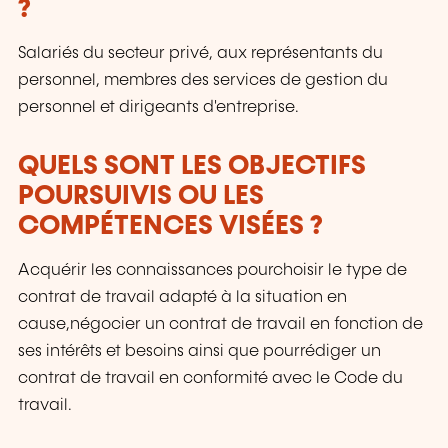
?
du soir; des séminaires, qui peuvent être
adaptés sur mesure selon les besoins des
Salariés du secteur privé, aux représentants du
entreprises; des formations universitaires; des
personnel, membres des services de gestion du
formations spécialisées; des formations pour
personnel et dirigeants d'entreprise.
seniors; des certifications professionnelles.
QUELS SONT LES OBJECTIFS
POURSUIVIS OU LES
COMPÉTENCES VISÉES ?
Acquérir les connaissances pourchoisir le type de
contrat de travail adapté à la situation en
cause,négocier un contrat de travail en fonction de
ses intérêts et besoins ainsi que pourrédiger un
contrat de travail en conformité avec le Code du
travail.