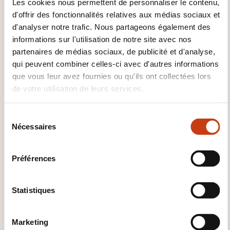
Les cookies nous permettent de personnaliser le contenu,
exercices (individuels/collectifs). En distanciel, une
d'offrir des fonctionnalités relatives aux médias sociaux et
matrice alterne temps de groupe et travail
d'analyser notre trafic. Nous partageons également des
autonome. Supports, quiz et ressources en ligne.
informations sur l'utilisation de notre site avec nos
partenaires de médias sociaux, de publicité et d'analyse,
QUE RECEVEZ-VOUS À LA FIN DE
qui peuvent combiner celles-ci avec d'autres informations
que vous leur avez fournies ou qu'ils ont collectées lors
LA FORMATION ?
de votre utilisation de leurs services.
Attestation de participation
S
Nécessaires
é
QUAND A LIEU LA PROCHAINE
l
SESSION ?
e
Préférences
c
t
18.11.2026
i
Statistiques
Luxembourg
o
870,00€
FR
n
Marketing
d
Voir détails