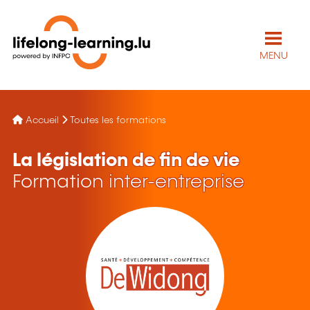
MENU
Accueil
Toutes les formations
La législation de fin de vie
Formation inter-entreprise