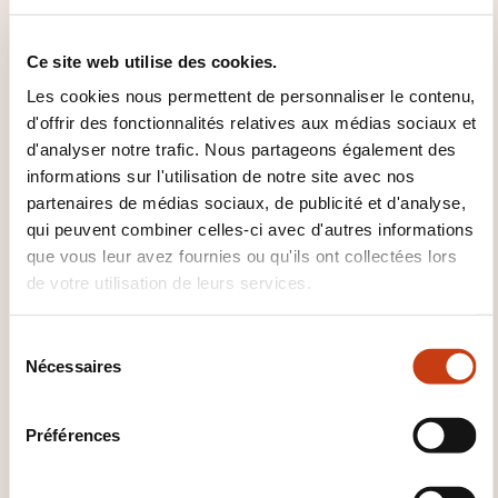
Comment contacter
Ce site web utilise des cookies.
l’organisme de formation
Les cookies nous permettent de personnaliser le contenu,
d'offrir des fonctionnalités relatives aux médias sociaux et
?
d'analyser notre trafic. Nous partageons également des
informations sur l'utilisation de notre site avec nos
Myriam Schmitt
partenaires de médias sociaux, de publicité et d'analyse,
myriam.schmitt@widong.lu
qui peuvent combiner celles-ci avec d'autres informations
+352 26 54 00 5741
que vous leur avez fournies ou qu'ils ont collectées lors
de votre utilisation de leurs services.
En savoir plus sur l’organisme de
formation: Centre de Formation
Professionnelle Continue DeWidong
S
Nécessaires
é
l
e
Préférences
c
t