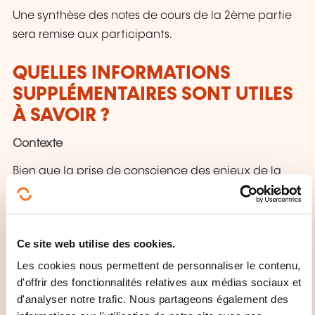
Une synthèse des notes de cours de la 2ème partie
sera remise aux participants.
QUELLES INFORMATIONS
SUPPLÉMENTAIRES SONT UTILES
À SAVOIR ?
Contexte
Bien que la prise de conscience des enjeux de la
biodiversité soit complète, de nombreux acteurs ne
savent pas quelles actions mettre en place, ni
comment les objectiver.
Ce site web utilise des cookies.
Intégrer la Nature sans sa stratégie ESG, calculer son
Les cookies nous permettent de personnaliser le contenu,
empreinte biodiversité dans le cadre de la CSRD,
d'offrir des fonctionnalités relatives aux médias sociaux et
favoriser la biodiversité, favoriser la biodiversité au
d'analyser notre trafic. Nous partageons également des