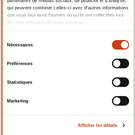
partenaires de médias sociaux, de publicité et d'analyse,
Electrotechnique,
qui peuvent combiner celles-ci avec d'autres informations
Automatismes
que vous leur avez fournies ou qu'ils ont collectées lors
de votre utilisation de leurs services.
S
Nécessaires
é
Qualité, Sécurité
l
e
Préférences
c
t
i
Statistiques
o
n
Santé et domaine social
Marketing
d
u
c
Afficher les détails
o
n