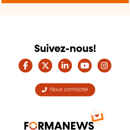
Suivez-nous!
Facebook
Twitter
LinkedIn
YouTube
Ins
Nous contacter