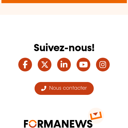
Suivez-nous!
Facebook
Twitter
LinkedIn
YouTube
Ins
Nous contacter