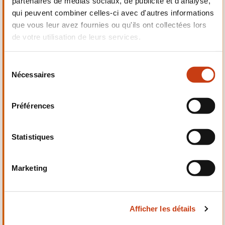
partenaires de médias sociaux, de publicité et d'analyse,
Electrotechnique,
qui peuvent combiner celles-ci avec d'autres informations
Automatismes
que vous leur avez fournies ou qu'ils ont collectées lors
de votre utilisation de leurs services.
S
Nécessaires
é
Qualité, Sécurité
l
e
Préférences
c
t
i
Statistiques
o
n
Santé et domaine social
Marketing
d
u
c
Afficher les détails
o
n