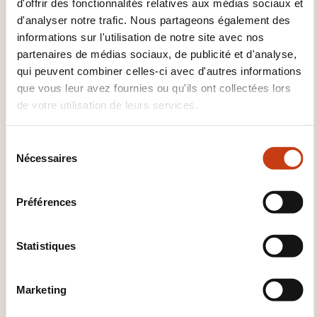
d'offrir des fonctionnalités relatives aux médias sociaux et
Luxembourg
d'analyser notre trafic. Nous partageons également des
1490,00€
FR
informations sur l'utilisation de notre site avec nos
Voir détails
partenaires de médias sociaux, de publicité et d'analyse,
qui peuvent combiner celles-ci avec d'autres informations
que vous leur avez fournies ou qu'ils ont collectées lors
02.11.2026
de votre utilisation de leurs services.
03.11.2026
Luxembourg
S
Nécessaires
é
1490,00€
FR
l
Voir détails
e
Préférences
c
16.11.2026
t
i
Statistiques
17.11.2026
o
Luxembourg
n
Marketing
d
1490,00€
FR
u