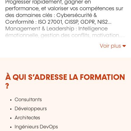
Progresser rapidement, gagner en
performance, et valoriser vos compétences sur
des domaines clés : Cybersécurité &
Conformité : ISO 27001, CISSP, GDPR, NIS2...
Management & Leadership : Intelligence
émotionnelle, gestion des conflits, motivation...
Développement personnel & Neurosciences :
Voir plus
gestion du stress, confiance en soi,
communication... Technologies Microsoft &
Cloud : Azure, Power BI, AWS, DevOps... Agilité &
Gestion de projets : ITIL, Prince2, Agile, Green
IT…
À QUI S’ADRESSE LA FORMATION
?
Consultants
Développeurs
Architectes
Ingénieurs DevOps