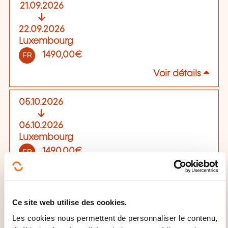
21.09.2026
22.09.2026
Luxembourg
1490,00€
FR
Voir détails
05.10.2026
06.10.2026
Luxembourg
1490,00€
FR
Voir détails
19.10.2026
Ce site web utilise des cookies.
Les cookies nous permettent de personnaliser le contenu,
20.10.2026