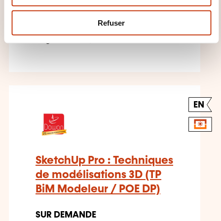
SUR DEMANDE
e
m
Refuser
Logiciels - Logiciel graphique -
e
Logiciel DAO/CAO
n
t
EN
SketchUp Pro : Techniques
de modélisations 3D (TP
BiM Modeleur / POE DP)
SUR DEMANDE