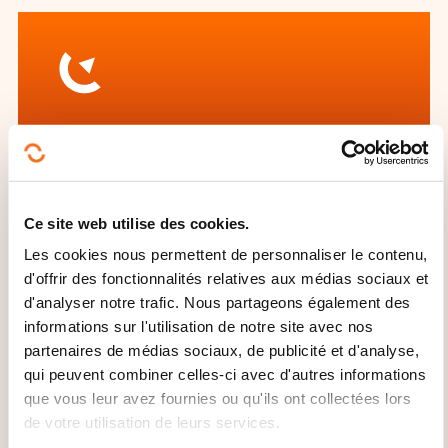
Comment contacter
l’organisme de formation
?
Ce site web utilise des cookies.
Les cookies nous permettent de personnaliser le contenu,
Dawan - Service commercial
d'offrir des fonctionnalités relatives aux médias sociaux et
commercial@dawan.fr
d'analyser notre trafic. Nous partageons également des
+33 (0)9 72 37 73 73
informations sur l'utilisation de notre site avec nos
partenaires de médias sociaux, de publicité et d'analyse,
En savoir plus sur l’organisme de
qui peuvent combiner celles-ci avec d'autres informations
formation: DAWAN
que vous leur avez fournies ou qu'ils ont collectées lors
de votre utilisation de leurs services.