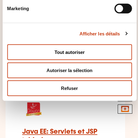
n
En savoir plus sur l’organisme de
Marketing
d
formation: DAWAN
u
c
Afficher les détails
o
n
s
Tout autoriser
e
CES FORMATIONS POURRAIENT
n
VOUS INTÉRESSER
Autoriser la sélection
t
e
m
Refuser
e
FR
n
t
Java EE: Servlets et JSP