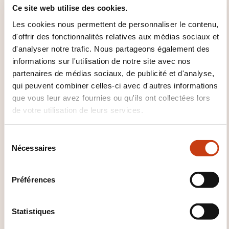
FOURNI ?
Ce site web utilise des cookies.
Les cookies nous permettent de personnaliser le contenu,
Sources des exercices + Support papier
d'offrir des fonctionnalités relatives aux médias sociaux et
d'analyser notre trafic. Nous partageons également des
informations sur l'utilisation de notre site avec nos
partenaires de médias sociaux, de publicité et d'analyse,
qui peuvent combiner celles-ci avec d'autres informations
que vous leur avez fournies ou qu'ils ont collectées lors
de votre utilisation de leurs services.
Comment contacter
S
l’organisme de formation
Nécessaires
é
l
?
e
Préférences
c
Dawan - Service commercial
t
commercial@dawan.fr
i
Statistiques
+33 (0)9 72 37 73 73
o