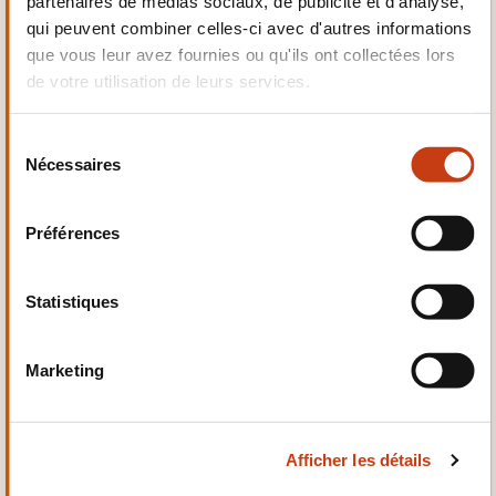
partenaires de médias sociaux, de publicité et d'analyse,
Electrotechnique,
qui peuvent combiner celles-ci avec d'autres informations
Automatismes
que vous leur avez fournies ou qu'ils ont collectées lors
de votre utilisation de leurs services.
S
Nécessaires
é
Qualité, Sécurité
l
e
Préférences
c
t
i
Statistiques
o
n
Santé et domaine social
Marketing
d
u
c
Afficher les détails
o
n