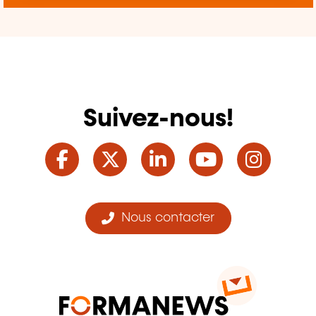
Suivez-nous!
Facebook
Twitter
LinkedIn
YouTube
Ins
Nous contacter