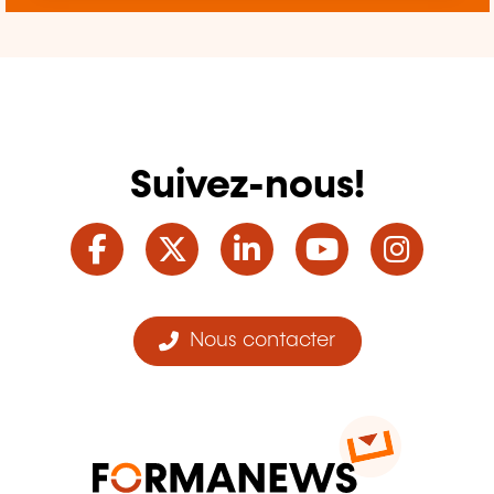
Suivez-nous!
Facebook
Twitter
LinkedIn
YouTube
Ins
Nous contacter