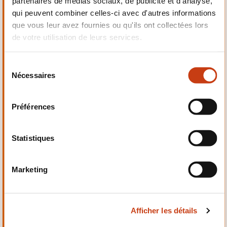
partenaires de médias sociaux, de publicité et d'analyse,
Electrotechnique,
qui peuvent combiner celles-ci avec d'autres informations
Automatismes
que vous leur avez fournies ou qu'ils ont collectées lors
de votre utilisation de leurs services.
S
Nécessaires
é
Qualité, Sécurité
l
e
Préférences
c
t
i
Statistiques
o
n
Santé et domaine social
Marketing
d
u
c
Afficher les détails
o
n