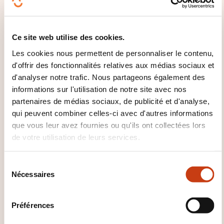
Huncherange, Mercredi, le 16 septembre 2026 de 18H30 à
20H30
Ce site web utilise des cookies.
Dudelange, Jeudi, le 17 septembre 2026 de 18H30 à
20H30
Les cookies nous permettent de personnaliser le contenu,
d'offrir des fonctionnalités relatives aux médias sociaux et
S'inscrire
d'analyser notre trafic. Nous partageons également des
informations sur l'utilisation de notre site avec nos
partenaires de médias sociaux, de publicité et d'analyse,
qui peuvent combiner celles-ci avec d'autres informations
MODE D'ORGANISATION
que vous leur avez fournies ou qu'ils ont collectées lors
de votre utilisation de leurs services.
Les inscriptions et les demandes d'informations
s'effectuent directement auprès de l'organisateur qui
S
délivre la formation.
Nécessaires
é
l
QUELLES INFORMATIONS
e
Préférences
SUPPLÉMENTAIRES SONT UTILES
c