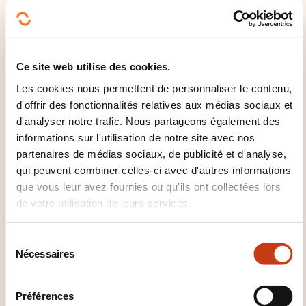
agenda.
QUELLES INFORMATIONS
Ce site web utilise des cookies.
SUPPLÉMENTAIRES SONT UTILES
Les cookies nous permettent de personnaliser le contenu,
À SAVOIR ?
d'offrir des fonctionnalités relatives aux médias sociaux et
d'analyser notre trafic. Nous partageons également des
Les 2 premières leçons de tout abonnement sont à
informations sur l'utilisation de notre site avec nos
l'essai et sans engagement. L'inscription sera validée
partenaires de médias sociaux, de publicité et d'analyse,
lorsque la 3ème leçon est donnée.
qui peuvent combiner celles-ci avec d'autres informations
que vous leur avez fournies ou qu'ils ont collectées lors
de votre utilisation de leurs services.
S
Nécessaires
é
l
e
Préférences
Comment contacter
c